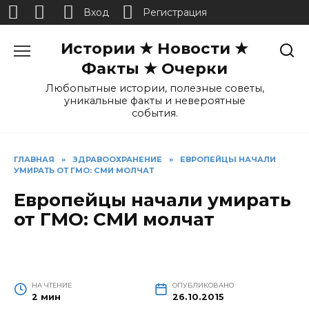
Вход
Регистрация
Перейти
Истории ★ Новости ★
к
содержанию
Факты ★ Очерки
Любопытные истории, полезные советы,
уникальные факты и невероятные
события.
ГЛАВНАЯ
»
ЗДРАВООХРАНЕНИЕ
»
ЕВРОПЕЙЦЫ НАЧАЛИ
УМИРАТЬ ОТ ГМО: СМИ МОЛЧАТ
Европейцы начали умирать
от ГМО: СМИ молчат
НА ЧТЕНИЕ
ОПУБЛИКОВАНО
2 мин
26.10.2015