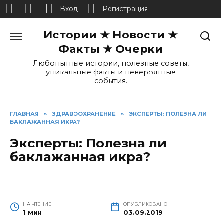
Вход
Регистрация
Перейти
Истории ★ Новости ★
к
содержанию
Факты ★ Очерки
Любопытные истории, полезные советы,
уникальные факты и невероятные
события.
ГЛАВНАЯ
»
ЗДРАВООХРАНЕНИЕ
»
ЭКСПЕРТЫ: ПОЛЕЗНА ЛИ
БАКЛАЖАННАЯ ИКРА?
Эксперты: Полезна ли
баклажанная икра?
НА ЧТЕНИЕ
ОПУБЛИКОВАНО
1 мин
03.09.2019