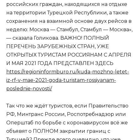
российских граждан, находящихся на отдыхе
на территории Турецкой Республики, а также
сохранения на взаимной основе двух рейсов в
неделю: Москва — Стамбул, Стамбул — Москва»,
— сказала Голикова. ВАЖНО! ПОЛНЫЙ
ПЕРЕЧЕНЬ ЗАРУБЕЖНЫХ СТРАН, УЖЕ
ОТКРЫТЫХ ТУРИСТАМ РОССИЯНАМ С АПРЕЛЯ
И МАЯ 2021 ГОДА ПРЕДСТАВЛЕН ЗДЕСЬ
https://regioninformburo.ru/kuda-mozhno-letet-
iz-rf-v-mae-2021-goda-turistam-rossiyanam-
poslednie-novosti/
Так что же ждёт туристов, если Правительство
РФ, Минтранс России, Роспотребнадзор или
Оперштаб по борьбе с коронавирусом всё же
объявят о ПОЛНОМ закрытии границ с
Турцией? Прежде всего очевидно, что уже