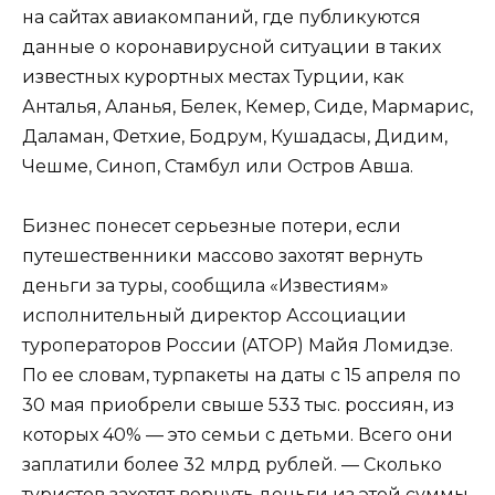
на сайтах авиакомпаний, где публикуются
данные о коронавирусной ситуации в таких
известных курортных местах Турции, как
Анталья, Аланья, Белек, Кемер, Сиде, Мармарис,
Даламан, Фетхие, Бодрум, Кушадасы, Дидим,
Чешме, Синоп, Стамбул или Остров Авша.
Бизнес понесет серьезные потери, если
путешественники массово захотят вернуть
деньги за туры, сообщила «Известиям»
исполнительный директор Ассоциации
туроператоров России (АТОР) Майя Ломидзе.
По ее словам, турпакеты на даты с 15 апреля по
30 мая приобрели свыше 533 тыс. россиян, из
которых 40% — это семьи с детьми. Всего они
заплатили более 32 млрд рублей. — Сколько
туристов захотят вернуть деньги из этой суммы,