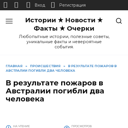
Вход
Регистрация
Перейти
Истории ★ Новости ★
к
содержанию
Факты ★ Очерки
Любопытные истории, полезные советы,
уникальные факты и невероятные
события.
ГЛАВНАЯ
»
ПРОИСШЕСТВИЯ
»
В РЕЗУЛЬТАТЕ ПОЖАРОВ В
АВСТРАЛИИ ПОГИБЛИ ДВА ЧЕЛОВЕКА
В результате пожаров в
Австралии погибли два
человека
НА ЧТЕНИЕ
ПРОСМОТРОВ