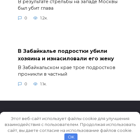
В результате стрельбы на западе Москвы
был убит глава
0
1.2к.
В Забайкалье подростки убили
хозяина и изнасиловали его жену
В Забайкальском крае трое подростков
проникли в частный
0
1.1к.
Этот веб-сайт использует файлы cookie для улучшения
взаимодействия с пользователем. Продолжая использовать
© 2026 Истории ★ Новости ★ Факты ★ Очерки
сайт, вы даете согласие на использование файлов cookie.
OK