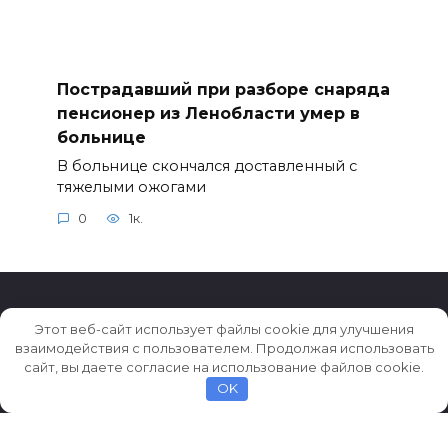
Пострадавший при разборе снаряда
пенсионер из Ленобласти умер в
больнице
В больнице скончался доставленный с
тяжелыми ожогами
0
1к.
Этот веб-сайт использует файлы cookie для улучшения
взаимодействия с пользователем. Продолжая использовать
© 2026 Истории ★ Новости ★ Факты ★ Очерки
сайт, вы даете согласие на использование файлов cookie.
OK