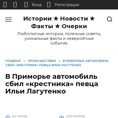
Вход
Регистрация
Перейти
Истории ★ Новости ★
к
содержанию
Факты ★ Очерки
Любопытные истории, полезные советы,
уникальные факты и невероятные
события.
ГЛАВНАЯ
»
ПРОИСШЕСТВИЯ
»
В ПРИМОРЬЕ АВТОМОБИЛЬ
СБИЛ «КРЕСТНИКА» ПЕВЦА ИЛЬИ ЛАГУТЕНКО
В Приморье автомобиль
сбил «крестника» певца
Ильи Лагутенко
НА ЧТЕНИЕ
ПРОСМОТРОВ