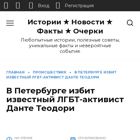
Вход
Регистрация
Перейти
Истории ★ Новости ★
к
содержанию
Факты ★ Очерки
Любопытные истории, полезные советы,
уникальные факты и невероятные
события.
ГЛАВНАЯ
»
ПРОИСШЕСТВИЯ
»
В ПЕТЕРБУРГЕ ИЗБИТ
ИЗВЕСТНЫЙ ЛГБТ-АКТИВИСТ ДАНТЕ ТЕОДОРИ
В Петербурге избит
известный ЛГБТ-активист
Данте Теодори
НА ЧТЕНИЕ
ОПУБЛИКОВАНО