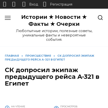
Вход
Регистрация
Перейти
Истории ★ Новости ★
к
содержанию
Факты ★ Очерки
Любопытные истории, полезные советы,
уникальные факты и невероятные
события.
ГЛАВНАЯ
»
ПРОИСШЕСТВИЯ
»
СК ДОПРОСИЛ ЭКИПАЖ
ПРЕДЫДУЩЕГО РЕЙСА A-321 В ЕГИПЕТ
СК допросил экипаж
предыдущего рейса A-321 в
Египет
НА ЧТЕНИЕ
ПРОСМОТРОВ