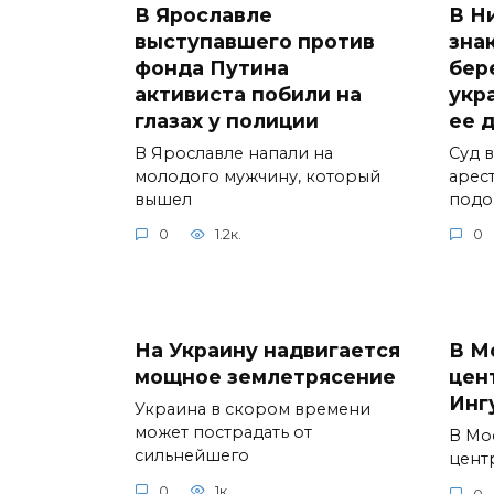
В Ярославле
В Н
выступавшего против
зна
фонда Путина
бер
активиста побили на
укр
глазах у полиции
ее 
В Ярославле напали на
Суд 
молодого мужчину, который
арес
вышел
подо
0
1.2к.
0
На Украину надвигается
В М
мощное землетрясение
цен
Инг
Украина в скором времени
может пострадать от
В Мо
сильнейшего
цент
0
1к.