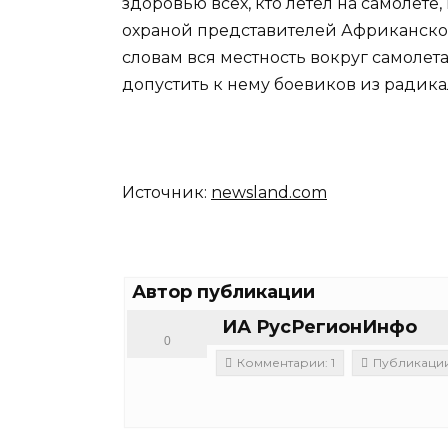
здоровью всех, кто летел на самолете,
охраной представителей Африканского
словам вся местность вокруг самолета
допустить к нему боевиков из радик
Источник:
newsland.com
Автор публикации
ИА РусРегионИнфо
0
Комментарии: 1
Публикации: