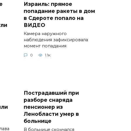
е
Израиль: прямое
попадание ракеты в дом
в Сдероте попало на
гли
ВИДЕО
Камера наружного
наблюдения зафиксировала
момент попадания
0
1.1к.
Пострадавший при
разборе снаряда
или
пенсионер из
Ленобласти умер в
больнице
лава
В больнице скончался