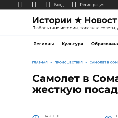
Вход
Регистрация
Перейти
Истории ★ Новост
к
содержанию
Любопытные истории, полезные советы, 
Регионы
Культура
Образован
ГЛАВНАЯ
»
ПРОИСШЕСТВИЯ
»
САМОЛЕТ В СО
Самолет в Сом
жесткую посад
НА ЧТЕНИЕ