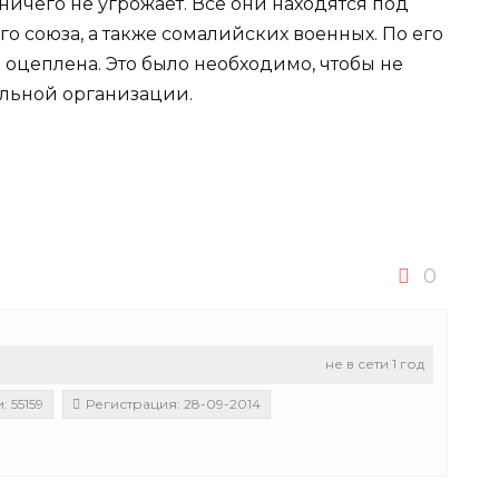
 ничего не угрожает. Все они находятся под
 союза, а также сомалийских военных. По его
 оцеплена. Это было необходимо, чтобы не
альной организации.
0
не в сети 1 год
 55159
Регистрация: 28-09-2014