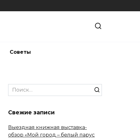
и
Советы
Search
for:
Свежие записи
Выездная книжная выставка-
обзор «Мой город – белый парус