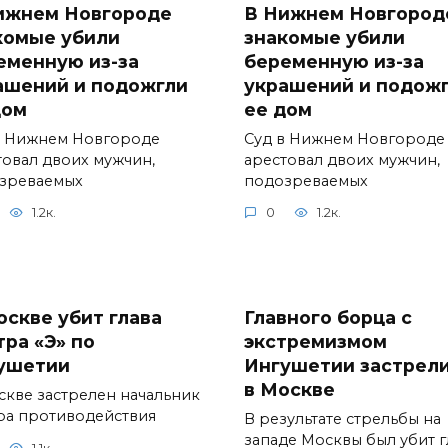
ижнем Новгороде
В Нижнем Новгород
комые убили
знакомые убили
еменную из-за
беременную из-за
ашений и подожгли
украшений и подож
дом
ее дом
в Нижнем Новгороде
Суд в Нижнем Новгороде
товал двоих мужчин,
арестовал двоих мужчин,
зреваемых
подозреваемых
1.2к.
0
1.2к.
оскве убит глава
Главного борца с
тра «Э» по
экстремизмом
ушетии
Ингушетии застрел
в Москве
скве застрелен начальник
ра противодействия
В результате стрельбы на
западе Москвы был убит г