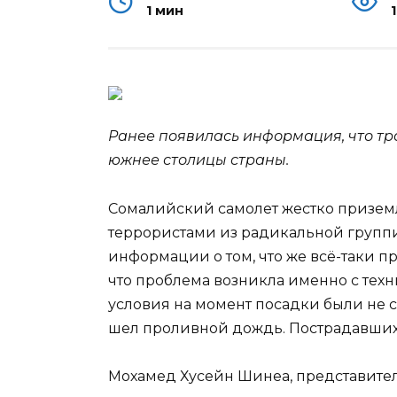
1 мин
Ранее появилась информация, что т
южнее столицы страны.
Сомалийский самолет жестко призем
террористами из радикальной группи
информации о том, что же
всё-таки п
что проблема возникла именно с техн
условия на момент посадки были не с
шел проливной дождь. Пострадавших 
Мохамед Хусейн Шинеа, представител