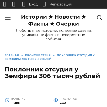
Вход
Регистрация
Перейти
Истории ★ Новости ★
к
содержанию
Факты ★ Очерки
Любопытные истории, полезные советы,
уникальные факты и невероятные
события.
ГЛАВНАЯ
»
ПРОИСШЕСТВИЯ
»
ПОКЛОННИК ОТСУДИЛ У
ЗЕМФИРЫ 306 ТЫСЯЧ РУБЛЕЙ
Поклонник отсудил у
Земфиры 306 тысяч рублей
НА ЧТЕНИЕ
ПРОСМОТРОВ
1 мин
232