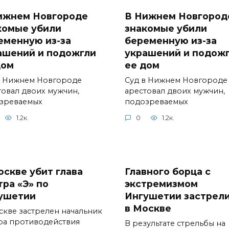
ижнем Новгороде
В Нижнем Новгород
комые убили
знакомые убили
еменную из-за
беременную из-за
ашений и подожгли
украшений и подож
дом
ее дом
в Нижнем Новгороде
Суд в Нижнем Новгороде
товал двоих мужчин,
арестовал двоих мужчин,
зреваемых
подозреваемых
1.2к.
0
1.2к.
оскве убит глава
Главного борца с
тра «Э» по
экстремизмом
ушетии
Ингушетии застрел
в Москве
скве застрелен начальник
ра противодействия
В результате стрельбы на