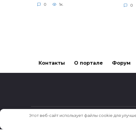
0
1к.
0
Контакты
О портале
Форум
Этот веб-сайт использует файлы cookie для улучш
© 2026 Истории ★ Новости ★ Факты ★ Оч