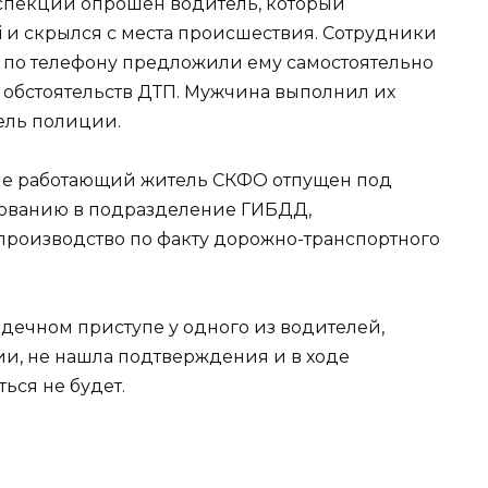
спекции опрошен водитель, который
i и скрылся с места происшествия. Сотрудники
 по телефону предложили ему самостоятельно
 обстоятельств ДТП. Мужчина выполнил их
ель полиции.
 не работающий житель СКФО отпущен под
ебованию в подразделение ГИБДД,
роизводство по факту дорожно-транспортного
рдечном приступе у одного из водителей,
ии, не нашла подтверждения и в ходе
ься не будет.