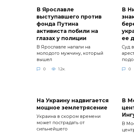
В Ярославле
В Н
выступавшего против
зна
фонда Путина
бер
активиста побили на
укр
глазах у полиции
ее 
В Ярославле напали на
Суд 
молодого мужчину, который
арес
вышел
подо
0
1.2к.
0
На Украину надвигается
В М
мощное землетрясение
цен
Инг
Украина в скором времени
может пострадать от
В Мо
сильнейшего
цент