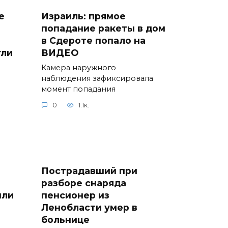
е
Израиль: прямое
попадание ракеты в дом
в Сдероте попало на
гли
ВИДЕО
Камера наружного
наблюдения зафиксировала
момент попадания
0
1.1к.
Пострадавший при
разборе снаряда
или
пенсионер из
Ленобласти умер в
больнице