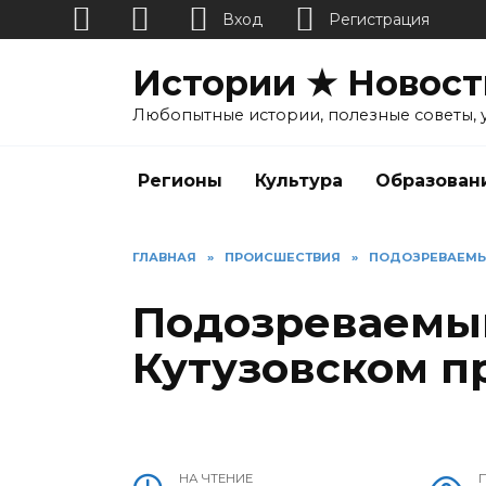
Вход
Регистрация
Перейти
Истории ★ Новост
к
содержанию
Любопытные истории, полезные советы, 
Регионы
Культура
Образован
ГЛАВНАЯ
»
ПРОИСШЕСТВИЯ
»
ПОДОЗРЕВАЕМЫЙ
Подозреваемый
Кутузовском п
НА ЧТЕНИЕ