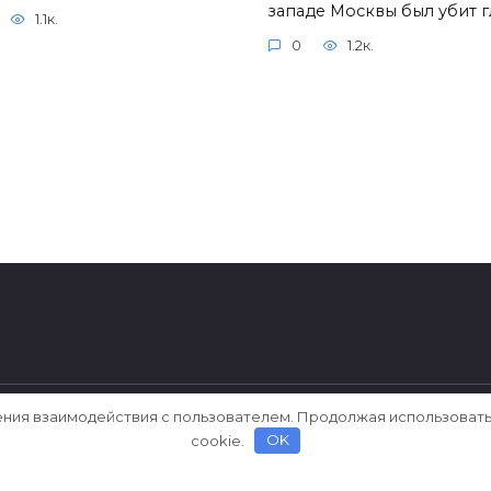
западе Москвы был убит г
1.1к.
0
1.2к.
ения взаимодействия с пользователем. Продолжая использовать
ерки
cookie.
OK