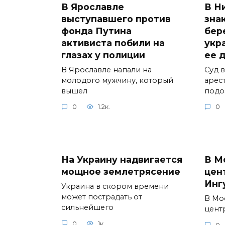
В Ярославле
В Н
выступавшего против
зна
фонда Путина
бер
активиста побили на
укр
глазах у полиции
ее 
В Ярославле напали на
Суд 
молодого мужчину, который
арес
вышел
подо
0
1.2к.
0
На Украину надвигается
В М
мощное землетрясение
цен
Инг
Украина в скором времени
может пострадать от
В Мо
сильнейшего
цент
0
1к.