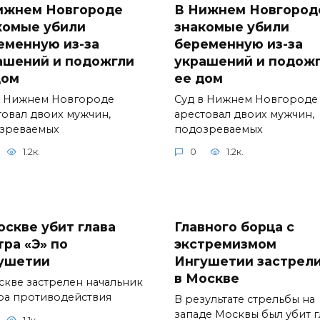
ижнем Новгороде
В Нижнем Новгород
комые убили
знакомые убили
еменную из-за
беременную из-за
ашений и подожгли
украшений и подож
дом
ее дом
в Нижнем Новгороде
Суд в Нижнем Новгороде
товал двоих мужчин,
арестовал двоих мужчин,
зреваемых
подозреваемых
1.2к.
0
1.2к.
оскве убит глава
Главного борца с
тра «Э» по
экстремизмом
ушетии
Ингушетии застрел
в Москве
скве застрелен начальник
ра противодействия
В результате стрельбы на
западе Москвы был убит г