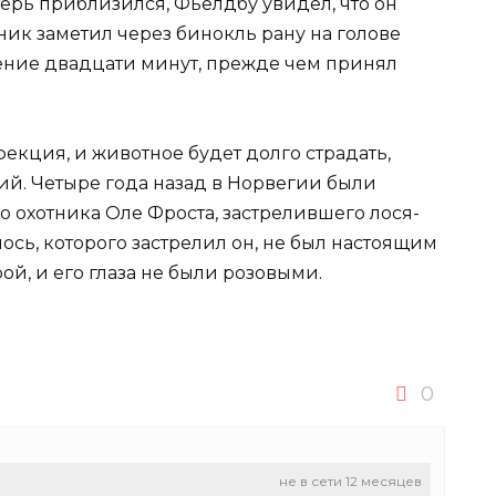
верь приблизился, Фьелдбу увидел, что он
тник заметил через бинокль рану на голове
чение двадцати минут, прежде чем принял
екция, и животное будет долго страдать,
ий. Четыре года назад в Норвегии были
о охотника Оле Фроста, застрелившего лося-
ось, которого застрелил он, не был настоящим
ой, и его глаза не были розовыми.
0
не в сети 12 месяцев