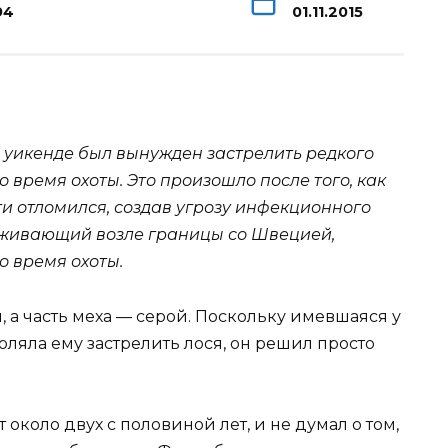
94
01.11.2015
уикенде был вынужден застрелить редкого
о время охоты. Это произошло после того, как
чти отломился, создав угрозу инфекционного
живающий возле границы со Швецией,
о время охоты.
й, а часть меха — серой. Поскольку имевшаяся у
ляла ему застрелить лося, он решил просто
т около двух с половиной лет, и не думал о том,