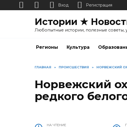
Вход
Регистрация
Перейти
Истории ★ Новост
к
содержанию
Любопытные истории, полезные советы, 
Регионы
Культура
Образован
ГЛАВНАЯ
»
ПРОИСШЕСТВИЯ
»
НОРВЕЖСКИЙ ОХ
Норвежский ох
редкого белого
НА ЧТЕНИЕ