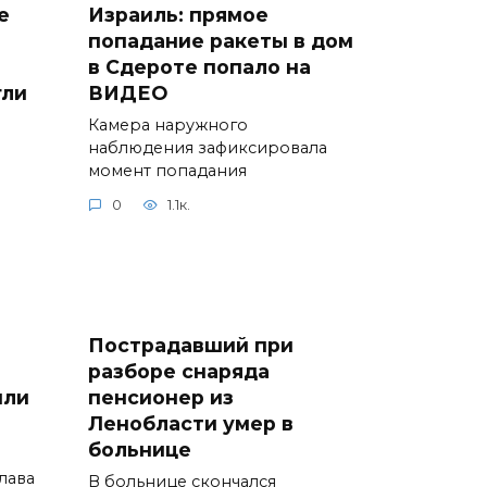
е
Израиль: прямое
попадание ракеты в дом
в Сдероте попало на
гли
ВИДЕО
Камера наружного
наблюдения зафиксировала
момент попадания
0
1.1к.
Пострадавший при
разборе снаряда
или
пенсионер из
Ленобласти умер в
больнице
лава
В больнице скончался