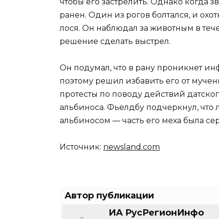
чтобы его застрелить. Однако когда з
ранен. Один из рогов болтался, и охо
лося. Он наблюдал за животным в те
решение сделать выстрел.
Он подумал, что в рану проникнет инф
поэтому решил избавить его от мучен
протесты по поводу действий датског
альбиноса. Фьелдбу подчеркнул, что л
альбиносом — часть его меха была сер
Источник:
newsland.com
Автор публикации
ИА РусРегионИнфо