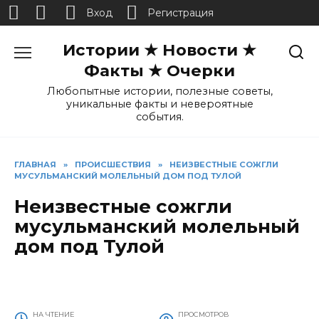
Вход
Регистрация
Перейти
Истории ★ Новости ★
к
содержанию
Факты ★ Очерки
Любопытные истории, полезные советы,
уникальные факты и невероятные
события.
ГЛАВНАЯ
»
ПРОИСШЕСТВИЯ
»
НЕИЗВЕСТНЫЕ СОЖГЛИ
МУСУЛЬМАНСКИЙ МОЛЕЛЬНЫЙ ДОМ ПОД ТУЛОЙ
Неизвестные сожгли
мусульманский молельный
дом под Тулой
НА ЧТЕНИЕ
ПРОСМОТРОВ