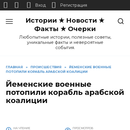
Вход
Регистрация
Перейти
Истории ★ Новости ★
к
содержанию
Факты ★ Очерки
Любопытные истории, полезные советы,
уникальные факты и невероятные
события.
ГЛАВНАЯ
»
ПРОИСШЕСТВИЯ
»
ЙЕМЕНСКИЕ ВОЕННЫЕ
ПОТОПИЛИ КОРАБЛЬ АРАБСКОЙ КОАЛИЦИИ
Йеменские военные
потопили корабль арабской
коалиции
НА ЧТЕНИЕ
ПРОСМОТРОВ