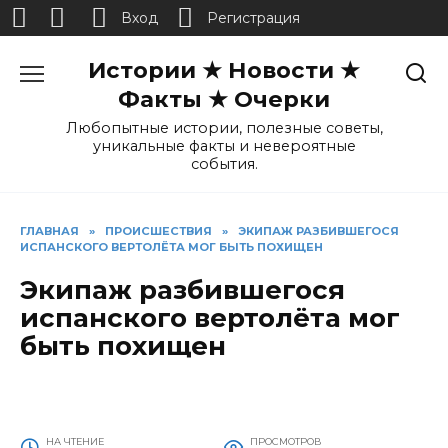
Вход
Регистрация
Перейти
Истории ★ Новости ★
к
содержанию
Факты ★ Очерки
Любопытные истории, полезные советы,
уникальные факты и невероятные
события.
ГЛАВНАЯ
»
ПРОИСШЕСТВИЯ
»
ЭКИПАЖ РАЗБИВШЕГОСЯ
ИСПАНСКОГО ВЕРТОЛЁТА МОГ БЫТЬ ПОХИЩЕН
Экипаж разбившегося
испанского вертолёта мог
быть похищен
НА ЧТЕНИЕ
ПРОСМОТРОВ