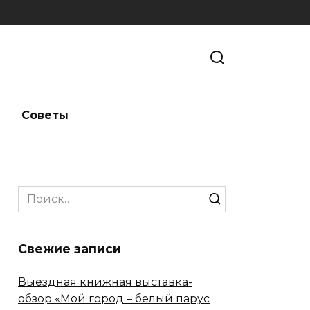
и
Советы
Search
for:
Свежие записи
Выездная книжная выставка-
обзор «Мой город – белый парус