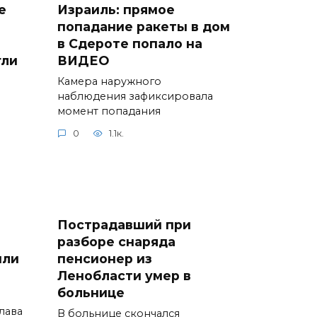
е
Израиль: прямое
попадание ракеты в дом
в Сдероте попало на
гли
ВИДЕО
Камера наружного
наблюдения зафиксировала
момент попадания
0
1.1к.
Пострадавший при
разборе снаряда
или
пенсионер из
Ленобласти умер в
больнице
лава
В больнице скончался