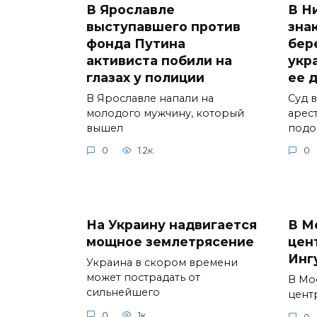
В Ярославле
В Н
выступавшего против
зна
фонда Путина
бер
активиста побили на
укр
глазах у полиции
ее 
В Ярославле напали на
Суд 
молодого мужчину, который
арес
вышел
подо
0
1.2к.
0
На Украину надвигается
В М
мощное землетрясение
цен
Инг
Украина в скором времени
может пострадать от
В Мо
сильнейшего
цент
0
1к.