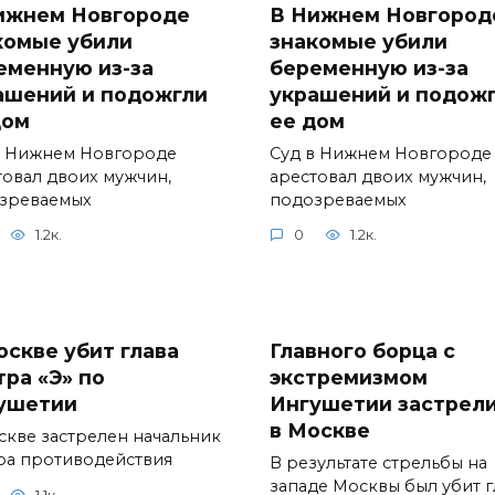
ижнем Новгороде
В Нижнем Новгород
комые убили
знакомые убили
еменную из-за
беременную из-за
ашений и подожгли
украшений и подож
дом
ее дом
в Нижнем Новгороде
Суд в Нижнем Новгороде
товал двоих мужчин,
арестовал двоих мужчин,
зреваемых
подозреваемых
1.2к.
0
1.2к.
оскве убит глава
Главного борца с
тра «Э» по
экстремизмом
ушетии
Ингушетии застрел
в Москве
скве застрелен начальник
ра противодействия
В результате стрельбы на
западе Москвы был убит г