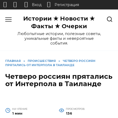
Вход
Регистрация
Перейти
Истории ★ Новости ★
к
содержанию
Факты ★ Очерки
Любопытные истории, полезные советы,
уникальные факты и невероятные
события.
ГЛАВНАЯ
»
ПРОИСШЕСТВИЯ
»
ЧЕТВЕРО РОССИЯН
ПРЯТАЛИСЬ ОТ ИНТЕРПОЛА В ТАИЛАНДЕ
Четверо россиян прятались
от Интерпола в Таиланде
НА ЧТЕНИЕ
ПРОСМОТРОВ
1 мин
136