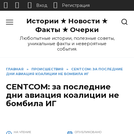
Вход
Регистрация
Перейти
Истории ★ Новости ★
к
содержанию
Факты ★ Очерки
Любопытные истории, полезные советы,
уникальные факты и невероятные
события.
ГЛАВНАЯ
»
ПРОИСШЕСТВИЯ
»
CENTCOM: ЗА ПОСЛЕДНИЕ
ДНИ АВИАЦИЯ КОАЛИЦИИ НЕ БОМБИЛА ИГ
CENTCOM: за последние
дни авиация коалиции не
бомбила ИГ
НА ЧТЕНИЕ
ОПУБЛИКОВАНО