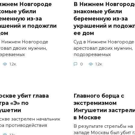
ижнем Новгороде
В Нижнем Новгород
комые убили
знакомые убили
еменную из-за
беременную из-за
ашений и подожгли
украшений и подож
дом
ее дом
в Нижнем Новгороде
Суд в Нижнем Новгороде
товал двоих мужчин,
арестовал двоих мужчин,
зреваемых
подозреваемых
1.2к.
0
1.2к.
оскве убит глава
Главного борца с
тра «Э» по
экстремизмом
ушетии
Ингушетии застрел
в Москве
скве застрелен начальник
ра противодействия
В результате стрельбы на
западе Москвы был убит г