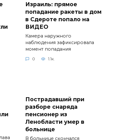
е
Израиль: прямое
попадание ракеты в дом
в Сдероте попало на
гли
ВИДЕО
Камера наружного
наблюдения зафиксировала
момент попадания
0
1.1к.
Пострадавший при
разборе снаряда
или
пенсионер из
Ленобласти умер в
больнице
лава
В больнице скончался