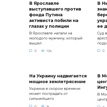
В Ярославле
В Н
выступавшего против
зна
фонда Путина
бер
активиста побили на
укр
глазах у полиции
ее 
В Ярославле напали на
Суд 
молодого мужчину, который
арес
вышел
подо
0
1.2к.
0
На Украину надвигается
В М
мощное землетрясение
цен
Инг
Украина в скором времени
может пострадать от
В Мо
сильнейшего
цент
0
1к.