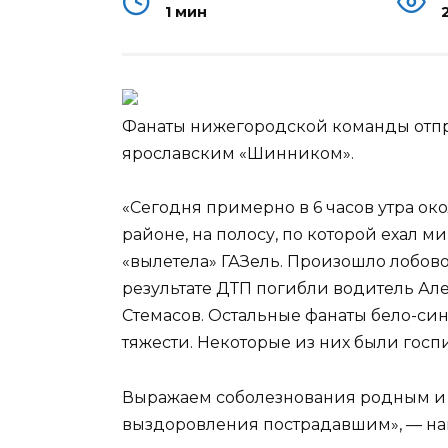
1 мин
Фанаты нижегородской команды отпра
ярославским «Шинником».
«Сегодня примерно в 6 часов утра ок
районе, на полосу, по которой ехал 
«вылетела» ГАЗель.
Произошло лобовое
результате ДТП погибли водитель А
Стемасов. Остальные фанаты бело-си
тяжести. Некоторые из них были госп
Выражаем соболезнования родным и
выздоровления пострадавшим», — на