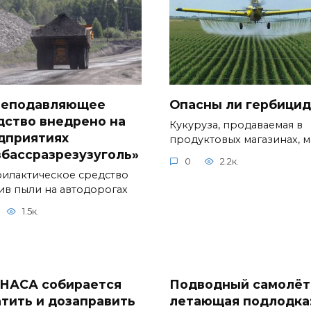
еподавляющее
Опасны ли гербици
дство внедрено на
Кукуруза, продаваемая в
дприятиях
продуктовых магазинах, 
збассразрезузуголь»
0
2.2к.
илактическое средство
ив пыли на автодорогах
1.5к.
 НАСА собирается
Подводный самолёт
атить и дозаправить
летающая подлодка