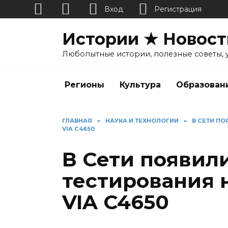
Вход
Регистрация
Перейти
Истории ★ Новост
к
содержанию
Любопытные истории, полезные советы, 
Регионы
Культура
Образован
ГЛАВНАЯ
»
НАУКА И ТЕХНОЛОГИИ
»
В СЕТИ П
VIA C4650
В Сети появил
тестирования 
VIA C4650