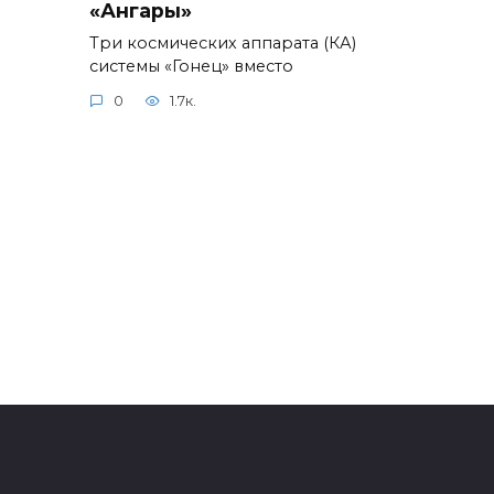
«Ангары»
Три космических аппарата (КА)
системы «Гонец» вместо
0
1.7к.