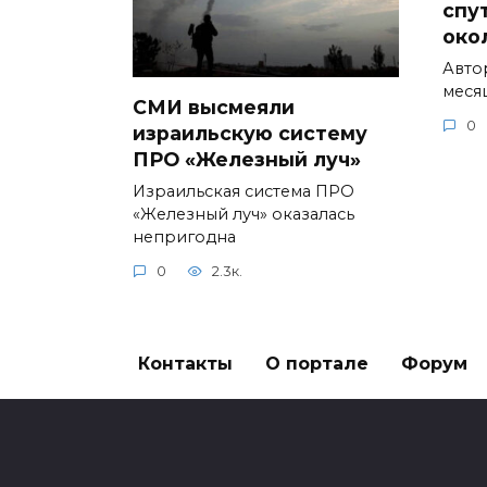
спу
око
Авто
меся
СМИ высмеяли
0
израильскую систему
ПРО «Железный луч»
Израильская система ПРО
«Железный луч» оказалась
непригодна
0
2.3к.
Контакты
О портале
Форум