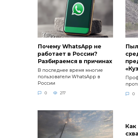
Почему WhatsApp не
Пыл
работает в России?
сре
Разбираемся в причинах
пре
«Ку
В последнее время многие
пользователи WhatsApp в
Проф
России
прот
0
217
0
Как
схв