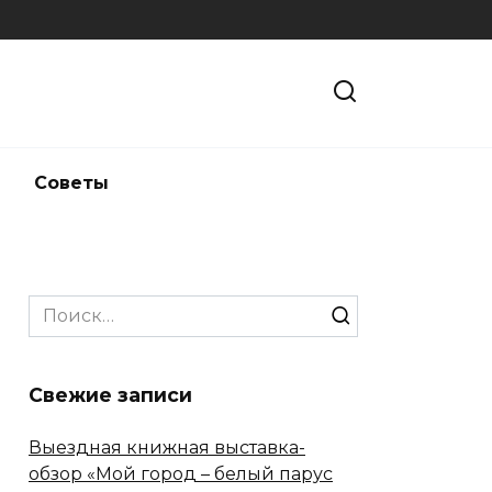
и
Советы
Search
for:
Свежие записи
Выездная книжная выставка-
обзор «Мой город – белый парус