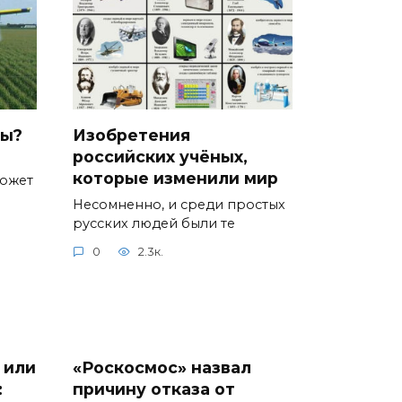
ды?
Изобретения
российских учёных,
которые изменили мир
может
Несомненно, и среди простых
русских людей были те
0
2.3к.
 или
«Роскосмос» назвал
:
причину отказа от