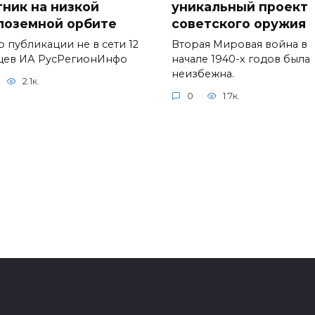
тник на низкой
уникальный проект
лоземной орбите
советского оружия
р публикации не в сети 12
Вторая Мировая война в
цев ИА РусРегионИнфо
начале 1940-х годов была
неизбежна.
2.1к.
0
1.7к.