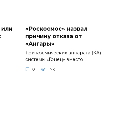
 или
«Роскосмос» назвал
:
причину отказа от
«Ангары»
Три космических аппарата (КА)
системы «Гонец» вместо
0
1.7к.