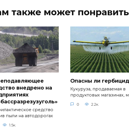
ам также может понравить
еподавляющее
Опасны ли гербици
дство внедрено на
Кукуруза, продаваемая в
дприятиях
продуктовых магазинах, 
збассразрезузуголь»
0
2.2к.
илактическое средство
ив пыли на автодорогах
1.5к.