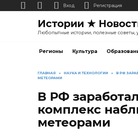
Вход
Регистрация
Перейти
Истории ★ Новост
к
содержанию
Любопытные истории, полезные советы, 
Регионы
Культура
Образован
ГЛАВНАЯ
»
НАУКА И ТЕХНОЛОГИИ
»
В РФ ЗАР
МЕТЕОРАМИ
В РФ заработа
комплекс набл
метеорами