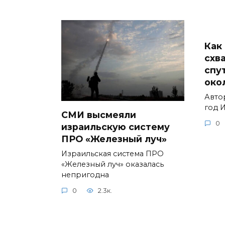
Как
схв
спу
око
Авто
год 
СМИ высмеяли
0
израильскую систему
ПРО «Железный луч»
Израильская система ПРО
«Железный луч» оказалась
непригодна
0
2.3к.