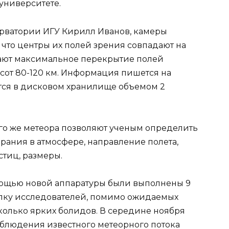
университете.
ерватории ИГУ Кирилл Иванов, камеры
, что центры их полей зрения совпадают на
вают максимальное перекрытие полей
сот 80-120 км. Информация пишется на
ся в дисковом хранилище объемом 2
го же метеора позволяют ученым определить
орания в атмосфере, направление полета,
стиц, размеры.
ощью новой аппаратуры были выполнены 9
илку исследователей, помимо ожидаемых
колько ярких болидов. В середине ноября
блюдения известного метеорного потока