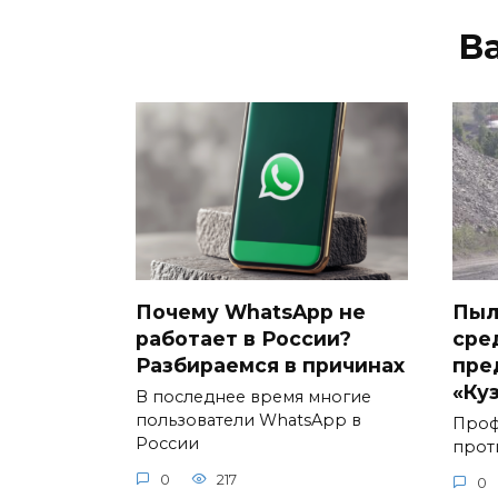
В
Почему WhatsApp не
Пыл
работает в России?
сре
Разбираемся в причинах
пре
«Ку
В последнее время многие
пользователи WhatsApp в
Проф
России
прот
0
217
0