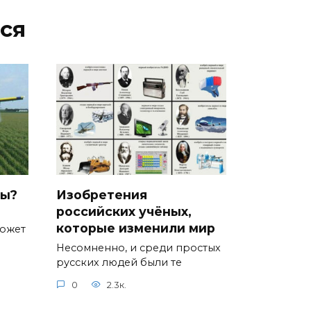
ся
ды?
Изобретения
российских учёных,
которые изменили мир
может
Несомненно, и среди простых
русских людей были те
0
2.3к.