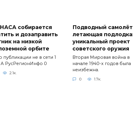
 НАСА собирается
Подводный самолёт
атить и дозаправить
летающая подлодка
тник на низкой
уникальный проект
лоземной орбите
советского оружия
р публикации не в сети 1
Вторая Мировая война в
ИА РусРегионИнфо 0
начале 1940-х годов была
неизбежна.
2.1к.
0
1.7к.