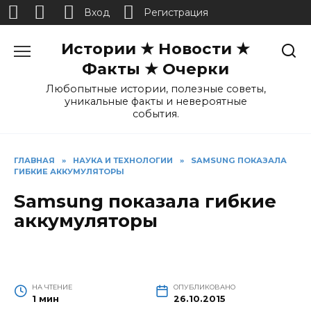
Вход
Регистрация
Перейти
Истории ★ Новости ★
к
содержанию
Факты ★ Очерки
Любопытные истории, полезные советы,
уникальные факты и невероятные
события.
ГЛАВНАЯ
»
НАУКА И ТЕХНОЛОГИИ
»
SAMSUNG ПОКАЗАЛА
ГИБКИЕ АККУМУЛЯТОРЫ
Samsung показала гибкие
аккумуляторы
НА ЧТЕНИЕ
ОПУБЛИКОВАНО
1 мин
26.10.2015