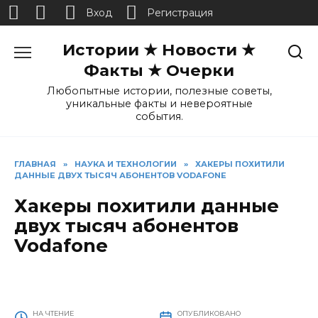
Вход
Регистрация
Перейти
Истории ★ Новости ★
к
содержанию
Факты ★ Очерки
Любопытные истории, полезные советы,
уникальные факты и невероятные
события.
ГЛАВНАЯ
»
НАУКА И ТЕХНОЛОГИИ
»
ХАКЕРЫ ПОХИТИЛИ
ДАННЫЕ ДВУХ ТЫСЯЧ АБОНЕНТОВ VODAFONE
Хакеры похитили данные
двух тысяч абонентов
Vodafone
НА ЧТЕНИЕ
ОПУБЛИКОВАНО