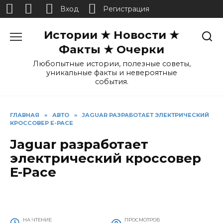
Вход
Регистрация
Перейти
Истории ★ Новости ★
к
содержанию
Факты ★ Очерки
Любопытные истории, полезные советы,
уникальные факты и невероятные
события.
ГЛАВНАЯ
»
АВТО
»
JAGUAR РАЗРАБОТАЕТ ЭЛЕКТРИЧЕСКИЙ
КРОССОВЕР E-PACE
Jaguar разработает
электрический кроссовер
E-Pace
НА ЧТЕНИЕ
ПРОСМОТРОВ