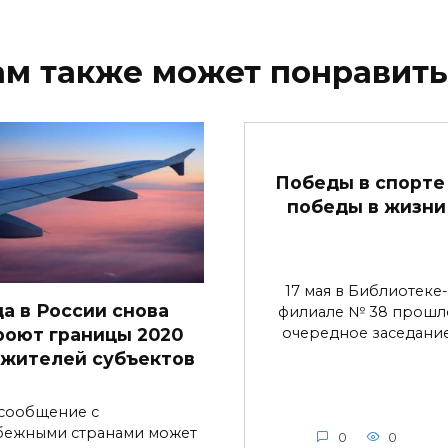
ам также может понравить
Победы в спорте 
победы в жизни
17 мая в Библиотеке-
да в России снова
филиале № 38 прошл
очередное заседани
роют границы 2020
 жителей субъектов
сообщение с
бежными странами может
0
0