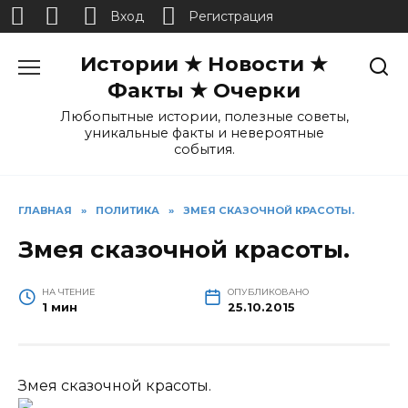
Вход
Регистрация
Перейти
Истории ★ Новости ★
к
содержанию
Факты ★ Очерки
Любопытные истории, полезные советы,
уникальные факты и невероятные
события.
ГЛАВНАЯ
»
ПОЛИТИКА
»
ЗМЕЯ СКАЗОЧНОЙ КРАСОТЫ.
Змея сказочной красоты.
НА ЧТЕНИЕ
ОПУБЛИКОВАНО
1 мин
25.10.2015
Змея сказочной красоты.