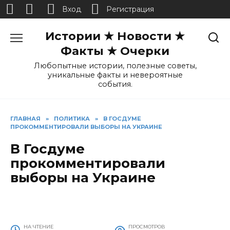
Вход
Регистрация
Перейти
Истории ★ Новости ★
к
содержанию
Факты ★ Очерки
Любопытные истории, полезные советы,
уникальные факты и невероятные
события.
ГЛАВНАЯ
»
ПОЛИТИКА
»
В ГОСДУМЕ
ПРОКОММЕНТИРОВАЛИ ВЫБОРЫ НА УКРАИНЕ
В Госдуме
прокомментировали
выборы на Украине
НА ЧТЕНИЕ
ПРОСМОТРОВ