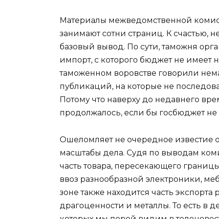
Материалы межведомственной комисс
занимают сотни страниц. К счастью, 
базовый вывод. По сути, таможня орг
импорт, с которого бюджет не имеет н
таможенном воровстве говорили нема
публикаций, на которые не последо
Потому что наверху до недавнего вре
продолжалось, если бы госбюджет не 
Ошеломляет не очередное известие о
масштабы дела. Судя по выводам коми
часть товара, пересекающего границы.
ввоз разнообразной электроники, ме
зоне также находится часть экспорта 
драгоценности и металлы. То есть в д
которых мы порой видим в теленовост