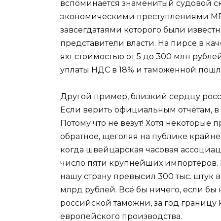
вспоминается знаменитый судовой ска
экономическими преступлениями МВД
завсегдатаями которого были извес
представители власти. На пирсе в кач
яхт стоимостью от 5 до 300 млн рублей
уплаты НДС в 18% и таможенной пошли
Другой пример, близкий сердцу росс
Если верить официальным отчётам, в
Потому что не везут! Хотя некоторые
обратное, щеголяя на публике крайн
когда швейцарская часовая ассоциаци
число пяти крупнейших импортёров. 
нашу страну превысил 300 тыс. штук в
млрд рублей. Всё бы ничего, если б
российской таможни, за год границу 
европейского производства.