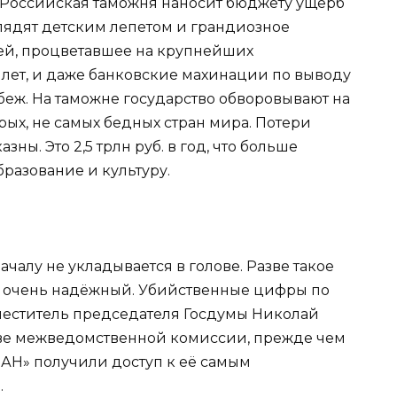
. Российская таможня наносит бюджету ущерб
глядят детским лепетом и грандиозное
ей, процветавшее на крупнейших
 лет, и даже банковские махинации по выводу
беж. На таможне государство обворовывают на
ых, не самых бедных стран мира. Потери
ны. Это 2,5 трлн руб. в год, что больше
бразование и культуру.
ачалу не укладывается в голове. Разве такое
 очень надёжный. Убийственные цифры по
меститель председателя Госдумы Николай
аве межведомственной комиссии, прежде чем
АН» получили доступ к её самым
.