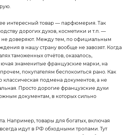
рую.
нее интересный товар — парфюмерия. Так
дству дорогих духов, косметики и т.п. —
м не доверяют. Между тем, по официальным
дения в нашу страну вообще не завозят. Когда
лях таможенных отчётов, оказалось,
лючая знаменитые французские марки, на
прочем, покупателям беспокоиться рано. Как
о классическая подмена документов, а не
альная. Просто дорогие французские духи
ложным документам, в которых сильно
та. Например, товары для богатых, включая
всегда идут в РФ обходными тропами. Тут