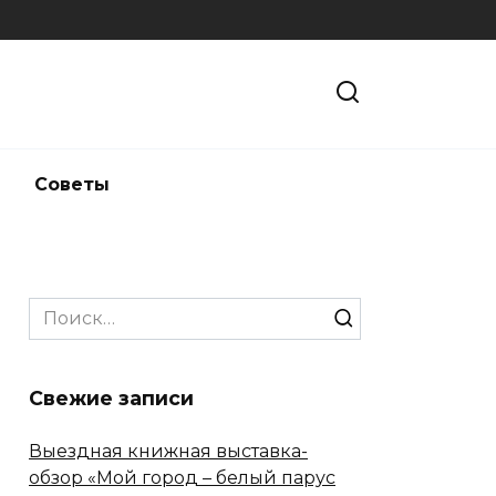
и
Советы
Search
for:
Свежие записи
Выездная книжная выставка-
обзор «Мой город – белый парус