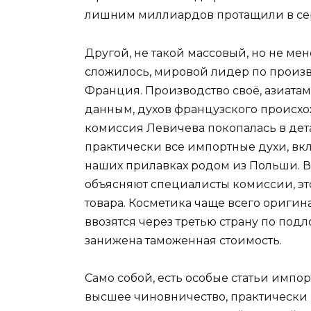
лишним миллиардов протащили в се
Другой, не такой массовый, но не ме
сложилось, мировой лидер по произво
Франция. Производство своё, азиата
данным, духов французского происхож
комиссия Левичева покопалась в дета
практически все импортные духи, вк
наших прилавках родом из Польши. В
объясняют специалисты комиссии, эт
товара. Косметика чаще всего оригин
ввозятся через третью страну по под
занижена таможенная стоимость.
Само собой, есть особые статьи импор
высшее чиновничество, практически 