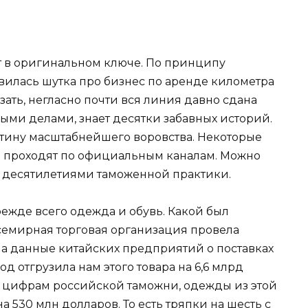
ет в оригинальном ключе. По принципу
оявилась шутка про бизнес по аренде километра
ать, негласно почти вся линия давно сдана
ными делами, знает десятки забавных историй.
ртину масштабнейшего воровства. Некоторые
е проходят по официальным каналам. Можно
ая десятилетиями таможенной практики.
ежде всего одежда и обувь. Какой был
Всемирная торговая организация провела
ла данные китайских предприятий о поставках
од отгрузила нам этого товара на 6,6 млрд
м цифрам российской таможни, одежды из этой
на 530 млн долларов. То есть тряпки на шесть с