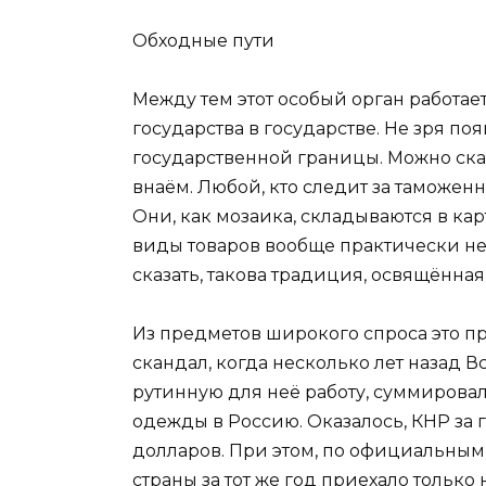
Обходные пути
Между тем этот особый орган работа
государства в государстве. Не зря п
государственной границы. Можно сказ
внаём. Любой, кто следит за таможен
Они, как мозаика, складываются в ка
виды товаров вообще практически н
сказать, такова традиция, освящённ
Из предметов широкого спроса это пр
скандал, когда несколько лет назад 
рутинную для неё работу, суммирова
одежды в Россию. Оказалось, КНР за г
долларов. При этом, по официальны
страны за тот же год приехало только 