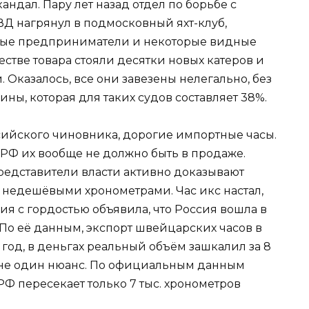
ндал. Пару лет назад отдел по борьбе с
 нагрянул в подмосковный яхт-клуб,
тные предприниматели и некоторые видные
естве товара стояли десятки новых катеров и
. Оказалось, все они завезены нелегально, без
ны, которая для таких судов составляет 38%.
ийского чиновника, дорогие импортные часы.
 РФ их вообще не должно быть в продаже.
 представители власти активно доказывают
е недешёвыми хронометрами. Час икс настал,
я с гордостью объявила, что Россия вошла в
По её данным, экспорт швейцарских часов в
 год, в деньгах реальный объём зашкалил за 8
ы не один нюанс. По официальным данным
РФ пересекает только 7 тыс. хронометров