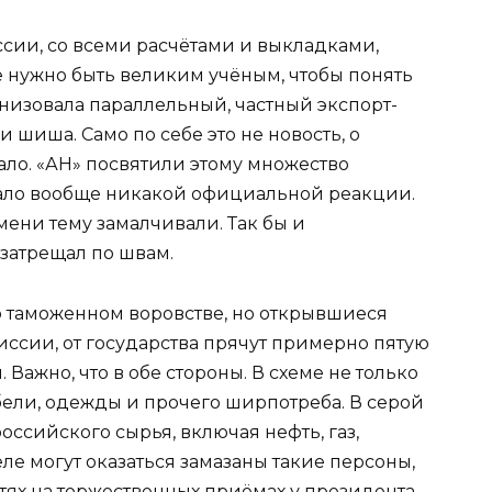
ии, со всеми расчётами и выкладками,
не нужно быть великим учёным, чтобы понять
анизовала параллельный, частный экспорт-
и шиша. Само по себе это не новость, о
ло. «АН» посвятили этому множество
вало вообще никакой официальной реакции.
мени тему замалчивали. Так бы и
затрещал по швам.
 таможенном воровстве, но открывшиеся
ссии, от государства прячут примерно пятую
 Важно, что в обе стороны. В схеме не только
бели, одежды и прочего ширпотреба. В серой
российского сырья, включая нефть, газ,
еле могут оказаться замазаны такие персоны,
ях на торжественных приёмах у президента.