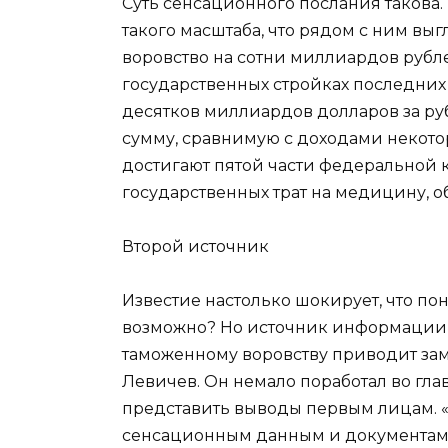
Суть сенсационного послания такова
такого масштаба, что рядом с ним вы
воровство на сотни миллиардов рубл
государственных стройках последних
десятков миллиардов долларов за ру
сумму, сравнимую с доходами некотор
достигают пятой части федеральной каз
государственных трат на медицину, о
Второй источник
Известие настолько шокирует, что пон
возможно? Но источник информации
таможенному воровству приводит за
Левичев. Он немало поработал во гл
представить выводы первым лицам. «
сенсационным данным и документам