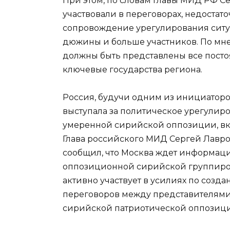
При этом, по словам главы МИД РФ Се
участвовали в переговорах, недостат
сопровождение урегулирования ситу
дюжины и больше участников. По мн
должны быть представлены все посто
ключевые государства региона.
Россия, будучи одним из инициаторо
выступала за политическое урегулиров
умеренной сирийской оппозиции, вк
Глава российского МИД Сергей Лавров
сообщил, что Москва ждет информаци
оппозиционной сирийской группиров
активно участвует в усилиях по соз
переговоров между представителями
сирийской патриотической оппозиц