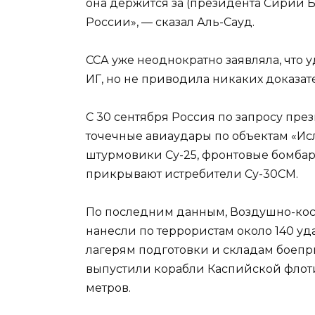
она держится за (президента Сирии Б
России», — сказал Аль-Сауд.
ССА уже неоднократно заявляла, что 
ИГ, но не приводила никаких доказате
С 30 сентября Россия по запросу пре
точечные авиаудары по объектам «Исл
штурмовики Су-25, фронтовые бомбард
прикрывают истребители Су-30СМ.
По последним данным, Воздушно-кос
нанесли по террористам около 140 уда
лагерям подготовки и складам боепри
выпустили корабли Каспийской флоти
метров.