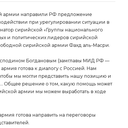
й армии направили РФ предложение
модействии при урегулировании ситуации в
натор сирийской «Группы национального
ых и политических
лидеров сирийской
Свободной сирийской армии Фахд аль-Масри.
 господином Богдановым (замглавы МИД РФ —
 армия готова к диалогу с Россией. Нам
 чтобы мы могли представить нашу позицию и
. Общее решение о том, какую помощь может
ийской армии мы можем выработать в ходе
армия готова направить на переговоры
ставителей.