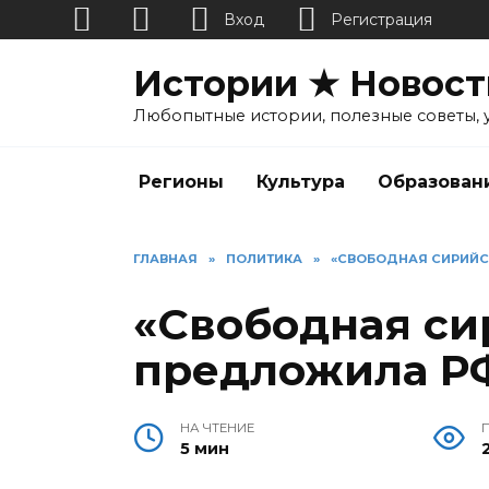
Вход
Регистрация
Перейти
Истории ★ Новост
к
содержанию
Любопытные истории, полезные советы, 
Регионы
Культура
Образован
ГЛАВНАЯ
»
ПОЛИТИКА
»
«СВОБОДНАЯ СИРИЙС
«Свободная си
предложила Р
НА ЧТЕНИЕ
5 мин