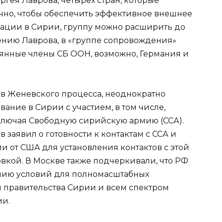
ргея Лаврова, четырех стран, которые
очно, чтобы обеспечить эффективное внешнее
ации в Сирии, группу можно расширить до
ению Лаврова, в «группе сопровождения»
янные члены СБ ООН, возможно, Германия и
в Женевского процесса, неоднократно
ание в Сирии с участием, в том числе,
лючая Свободную сирийскую армию (ССА).
 заявил о готовности к контактам с ССА и
и от США для установления контактов с этой
кой. В Москве также подчеркивали, что РФ
данию условий для полномасштабных
 правительства Сирии и всем спектром
ии.