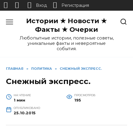
Вход
Регистрация
Перейти
Истории ★ Новости ★
к
содержанию
Факты ★ Очерки
Любопытные истории, полезные советы,
уникальные факты и невероятные
события.
ГЛАВНАЯ
»
ПОЛИТИКА
»
СНЕЖНЫЙ ЭКСПРЕСС.
Снежный экспресс.
НА ЧТЕНИЕ
ПРОСМОТРОВ
1 мин
195
ОПУБЛИКОВАНО
25.10.2015