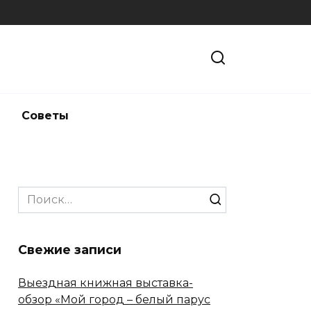
и
Советы
Search
for:
Свежие записи
Выездная книжная выставка-
обзор «Мой город – белый парус