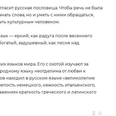
гласит русская пословица. Чтобы речь не была
знать слова, но и уметь с ними обращаться,
ыть культурным человеком.
зык — яркий, как радуга после весеннего
 богатый, задушевный, как песня над
х языков мира. Его с охотой изучают за
родному языку неотделима от любви к
сов находил в русском языке «великолепие
репость немецкого, нежность итальянского,
ражениях краткость греческого и латинского
0