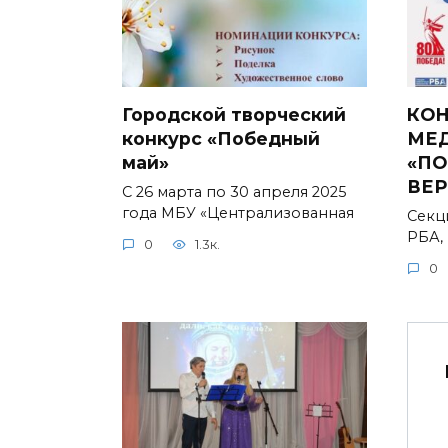
Городской творческий
КОН
конкурс «Победный
МЕ
май»
«ПО
ВЕР
С 26 марта по 30 апреля 2025
года МБУ «Централизованная
Секц
РБА,
0
1.3к.
0