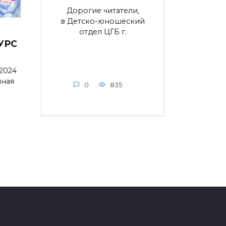
Дорогие читатели,
в Детско-юношеский
отдел ЦГБ г.
УРС
 2024
нная
0
835