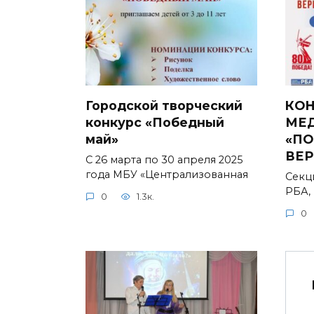
Городской творческий
КОН
конкурс «Победный
МЕ
май»
«ПО
ВЕР
С 26 марта по 30 апреля 2025
года МБУ «Централизованная
Секц
РБА,
0
1.3к.
0