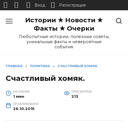
Вход
Регистрация
Перейти
Истории ★ Новости ★
к
содержанию
Факты ★ Очерки
Любопытные истории, полезные советы,
уникальные факты и невероятные
события.
ГЛАВНАЯ
»
ПОЛИТИКА
»
СЧАСТЛИВЫЙ ХОМЯК.
Счастливый хомяк.
НА ЧТЕНИЕ
ПРОСМОТРОВ
1 мин
213
ОПУБЛИКОВАНО
26.10.2015