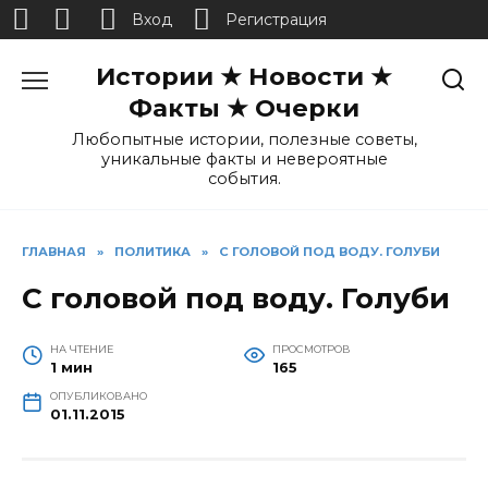
Вход
Регистрация
Перейти
Истории ★ Новости ★
к
содержанию
Факты ★ Очерки
Любопытные истории, полезные советы,
уникальные факты и невероятные
события.
ГЛАВНАЯ
»
ПОЛИТИКА
»
С ГОЛОВОЙ ПОД ВОДУ. ГОЛУБИ
С головой под воду. Голуби
НА ЧТЕНИЕ
ПРОСМОТРОВ
1 мин
165
ОПУБЛИКОВАНО
01.11.2015