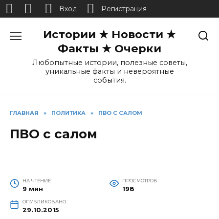
Вход
Регистрация
Перейти
Истории ★ Новости ★
к
содержанию
Факты ★ Очерки
Любопытные истории, полезные советы,
уникальные факты и невероятные
события.
ГЛАВНАЯ
»
ПОЛИТИКА
»
ПВО С САЛОМ
ПВО с салом
НА ЧТЕНИЕ
ПРОСМОТРОВ
9 мин
198
ОПУБЛИКОВАНО
29.10.2015