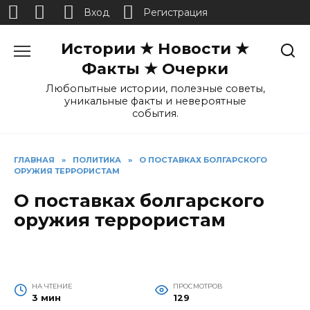
Вход
Регистрация
Перейти
Истории ★ Новости ★
к
содержанию
Факты ★ Очерки
Любопытные истории, полезные советы,
уникальные факты и невероятные
события.
ГЛАВНАЯ
»
ПОЛИТИКА
»
О ПОСТАВКАХ БОЛГАРСКОГО
ОРУЖИЯ ТЕРРОРИСТАМ
О поставках болгарского
оружия террористам
НА ЧТЕНИЕ
ПРОСМОТРОВ
3 мин
129