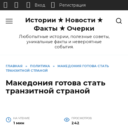
Вход
Регистрация
Перейти
Истории ★ Новости ★
к
содержанию
Факты ★ Очерки
Любопытные истории, полезные советы,
уникальные факты и невероятные
события.
ГЛАВНАЯ
»
ПОЛИТИКА
»
МАКЕДОНИЯ ГОТОВА СТАТЬ
ТРАНЗИТНОЙ СТРАНОЙ
Македония готова стать
транзитной страной
НА ЧТЕНИЕ
ПРОСМОТРОВ
1 мин
242