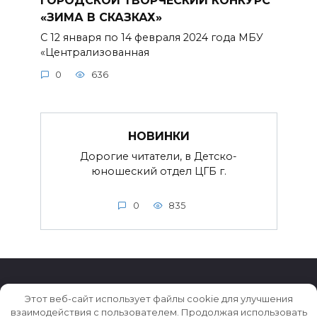
ГОРОДСКОЙ ТВОРЧЕСКИЙ КОНКУРС
«ЗИМА В СКАЗКАХ»
С 12 января по 14 февраля 2024 года МБУ
«Централизованная
0
636
НОВИНКИ
Дорогие читатели, в Детско-
юношеский отдел ЦГБ г.
0
835
Этот веб-сайт использует файлы cookie для улучшения
взаимодействия с пользователем. Продолжая использовать
© 2026 Истории ★ Новости ★ Факты ★ Очерки