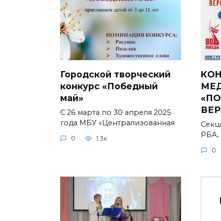
Городской творческий
КОН
конкурс «Победный
МЕ
май»
«ПО
ВЕР
С 26 марта по 30 апреля 2025
года МБУ «Централизованная
Секц
РБА,
0
1.3к.
0