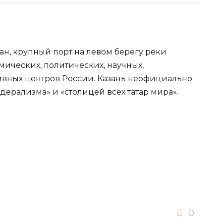
ан, крупный порт на левом берегу реки
мических, политических, научных,
тивных центров России. Казань неофициально
ерализма» и «столицей всех татар мира».
0