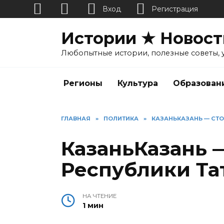
Вход
Регистрация
Перейти
Истории ★ Новост
к
содержанию
Любопытные истории, полезные советы, 
Регионы
Культура
Образован
ГЛАВНАЯ
»
ПОЛИТИКА
»
КАЗАНЬКАЗАНЬ — СТО
КазаньКазань 
Республики Та
НА ЧТЕНИЕ
1 мин