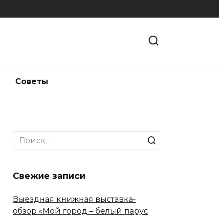
и
Советы
Search
for:
Свежие записи
Выездная книжная выставка-
обзор «Мой город – белый парус