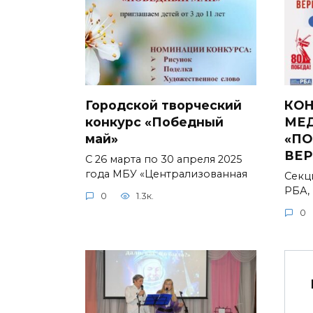
Городской творческий
КОН
конкурс «Победный
МЕ
май»
«ПО
ВЕР
С 26 марта по 30 апреля 2025
года МБУ «Централизованная
Секц
РБА,
0
1.3к.
0