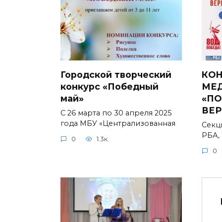
Городской творческий
КОН
конкурс «Победный
МЕ
май»
«ПО
ВЕР
С 26 марта по 30 апреля 2025
года МБУ «Централизованная
Секц
РБА,
0
1.3к.
0