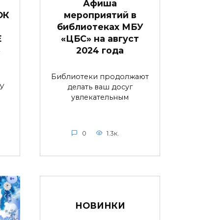
Афиша
ОК
мероприятий в
библиотеках МБУ
Е
«ЦБС» на август
»
2024 года
Библиотеки продолжают
У
делать ваш досуг
увлекательным
0
1.3к.
НОВИНКИ