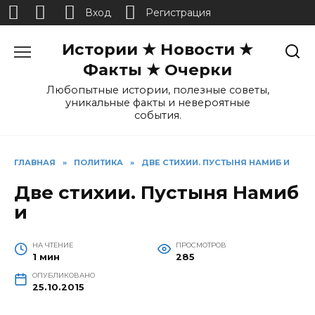
Вход
Регистрация
Перейти
Истории ★ Новости ★
к
содержанию
Факты ★ Очерки
Любопытные истории, полезные советы,
уникальные факты и невероятные
события.
ГЛАВНАЯ
»
ПОЛИТИКА
»
ДВЕ СТИХИИ. ПУСТЫНЯ НАМИБ И
Две стихии. Пустыня Намиб
и
НА ЧТЕНИЕ
ПРОСМОТРОВ
1 мин
285
ОПУБЛИКОВАНО
25.10.2015