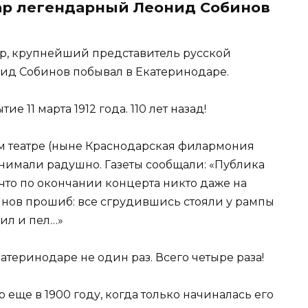
одар легендарный Леонид Собинов
ор, крупнейший представитель русской
ид Собинов побывал в Екатеринодаре.
 11 марта 1912 года. 110 лет назад!
м театре (ныне Краснодарская филармония
инимали радушно. Газеты сообщали: «Публика
что по окончании концерта никто даже на
инов прошиб: все сгрудившись стояли у рампы
ил и пел…»
атеринодаре не один раз. Всего четыре раза!
еще в 1900 году, когда только начиналась его