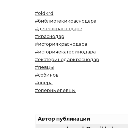
#oldkrd
#библиотекикраснодара
#деньвкраснодаре
#краснодар
#историякраснодара
#историяекатеринодара
#екатеринодаркраснодар
#певцы
#собинов
#опера
#оперныепевцы
Автор публикации