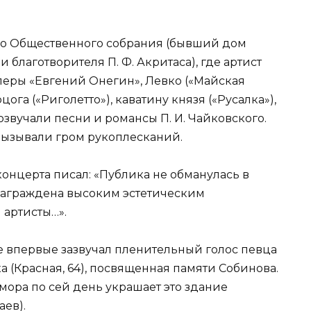
рого Общественного собрания (бывший дом
 благотворителя П. Ф. Акритаса), где артист
перы «Евгений Онегин», Левко («Майская
рцога («Риголетто»), каватину князя («Русалка»),
звучали песни и романсы П. И. Чайковского.
вызывали гром рукоплесканий.
онцерта писал: «Публика не обманулась в
награждена высоким эстетическим
 артисты…».
где впервые зазвучал пленительный голос певца
 (Красная, 64), посвященная памяти Собинова.
мора по сей день украшает это здание
аев).