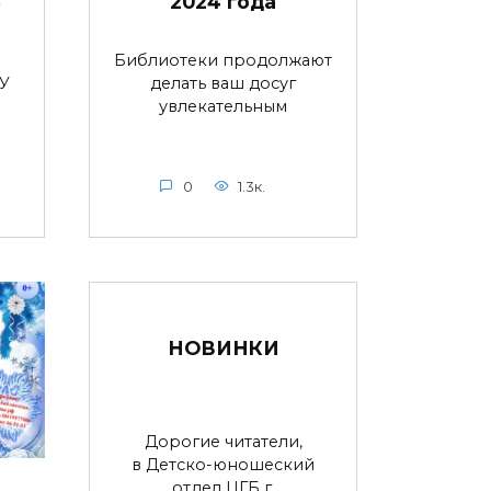
»
2024 года
Библиотеки продолжают
У
делать ваш досуг
увлекательным
0
1.3к.
НОВИНКИ
Дорогие читатели,
в Детско-юношеский
отдел ЦГБ г.