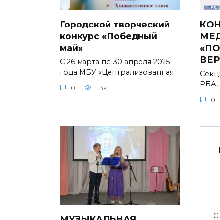
Городской творческий
КОН
конкурс «Победный
МЕ
май»
«ПО
ВЕР
С 26 марта по 30 апреля 2025
года МБУ «Централизованная
Секц
РБА,
0
1.3к.
0
С
МУЗЫКАЛЬНАЯ