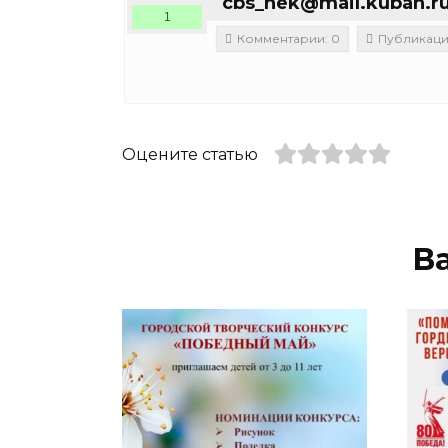
cbs_nek@mail.kuban.r
1
Комментарии: 0
Публикации
Оцените статью
В