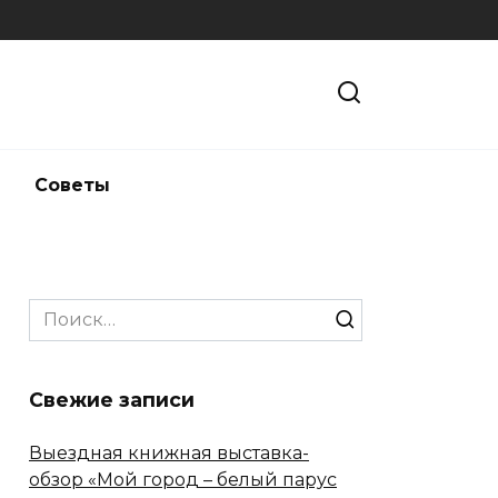
и
Советы
Search
for:
Свежие записи
Выездная книжная выставка-
обзор «Мой город – белый парус