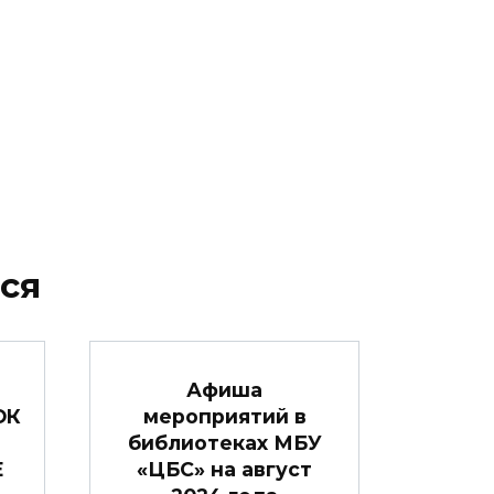
ся
Афиша
ОК
мероприятий в
библиотеках МБУ
Е
«ЦБС» на август