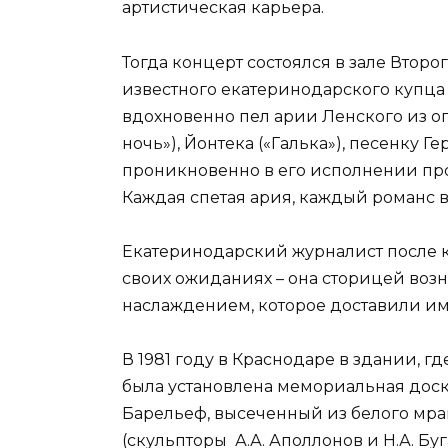
артистическая карьера.
Тогда концерт состоялся в зале Вто
известного екатеринодарского купца и
вдохновенно пел арии Ленского из о
ночь»), Йонтека («Галька»), песенку Ге
проникновенно в его исполнении про
Каждая спетая ария, каждый романс 
Екатеринодарский журналист после к
своих ожиданиях – она сторицей воз
наслаждением, которое доставили им
В 1981 году в Краснодаре в здании, 
была установлена мемориальная доска
Барельеф, высеченный из белого мра
(скульпторы А.А. Аполлонов и Н.А. Буг