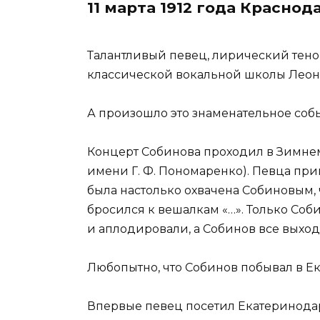
11 марта 1912 года Красн
Талантливый певец, лирический тен
классической вокальной школы Леон
А произошло это знаменательное событие
Концерт Собинова проходил в Зимне
имени Г. Ф. Пономаренко). Певца пр
была настолько охвачена Собиновым, 
бросился к вешалкам «…». Только Соб
и аплодировали, а Собинов все выход
Любопытно, что Собинов побывал в Ек
Впервые певец посетил Екатеринодар 