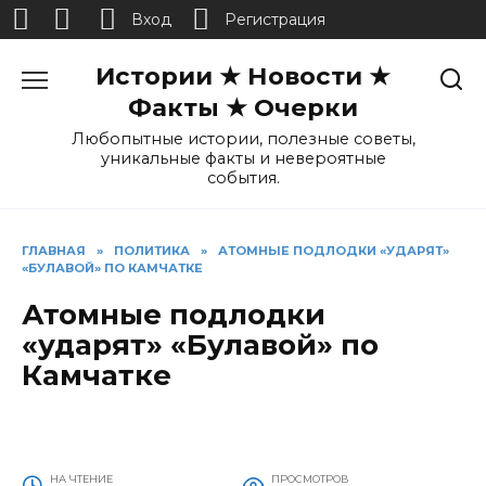
Вход
Регистрация
Перейти
Истории ★ Новости ★
к
содержанию
Факты ★ Очерки
Любопытные истории, полезные советы,
уникальные факты и невероятные
события.
ГЛАВНАЯ
»
ПОЛИТИКА
»
АТОМНЫЕ ПОДЛОДКИ «УДАРЯТ»
«БУЛАВОЙ» ПО КАМЧАТКЕ
Атомные подлодки
«ударят» «Булавой» по
Камчатке
НА ЧТЕНИЕ
ПРОСМОТРОВ