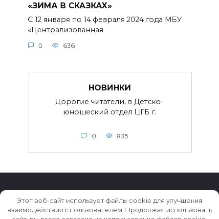
«ЗИМА В СКАЗКАХ»
С 12 января по 14 февраля 2024 года МБУ
«Централизованная
0
636
НОВИНКИ
Дорогие читатели, в Детско-
юношеский отдел ЦГБ г.
0
835
Этот веб-сайт использует файлы cookie для улучшения
взаимодействия с пользователем. Продолжая использовать
© 2026 Истории ★ Новости ★ Факты ★ Очерки
сайт, вы даете согласие на использование файлов cookie.