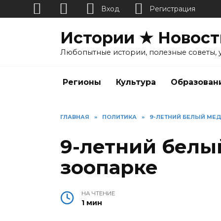
Вход
Регистрация
Перейти
Истории ★ Новост
к
содержанию
Любопытные истории, полезные советы, 
Регионы
Культура
Образован
ГЛАВНАЯ
»
ПОЛИТИКА
»
9-ЛЕТНИЙ БЕЛЫЙ МЕД
9-летний белы
зоопарке
НА ЧТЕНИЕ
1 мин