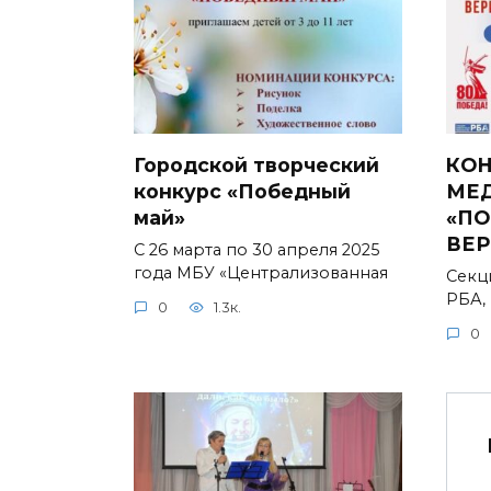
Городской творческий
КОН
конкурс «Победный
МЕ
май»
«ПО
ВЕР
С 26 марта по 30 апреля 2025
года МБУ «Централизованная
Секц
РБА,
0
1.3к.
0