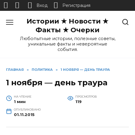
Вход
Регистрация
Перейти
Истории ★ Новости ★
к
содержанию
Факты ★ Очерки
Любопытные истории, полезные советы,
уникальные факты и невероятные
события.
ГЛАВНАЯ
»
ПОЛИТИКА
»
1 НОЯБРЯ — ДЕНЬ ТРАУРА
1 ноября — день траура
НА ЧТЕНИЕ
ПРОСМОТРОВ
1 мин
119
ОПУБЛИКОВАНО
01.11.2015