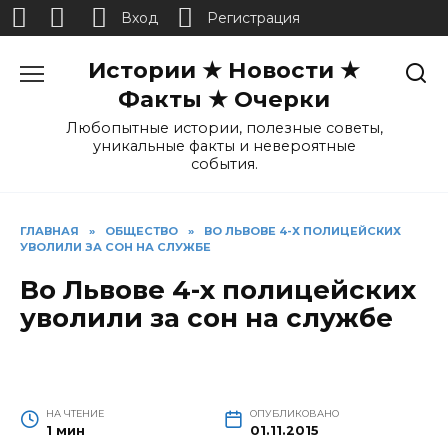
Вход
Регистрация
Перейти
Истории ★ Новости ★
к
содержанию
Факты ★ Очерки
Любопытные истории, полезные советы,
уникальные факты и невероятные
события.
ГЛАВНАЯ
»
ОБЩЕСТВО
»
ВО ЛЬВОВЕ 4-Х ПОЛИЦЕЙСКИХ
УВОЛИЛИ ЗА СОН НА СЛУЖБЕ
Во Львове 4-х полицейских
уволили за сон на службе
НА ЧТЕНИЕ
ОПУБЛИКОВАНО
1 мин
01.11.2015