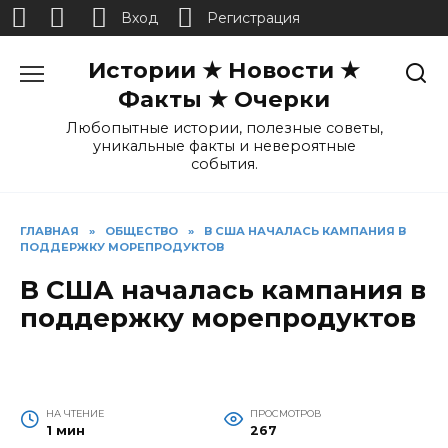
Вход
Регистрация
Перейти
Истории ★ Новости ★
к
содержанию
Факты ★ Очерки
Любопытные истории, полезные советы,
уникальные факты и невероятные
события.
ГЛАВНАЯ
»
ОБЩЕСТВО
»
В США НАЧАЛАСЬ КАМПАНИЯ В
ПОДДЕРЖКУ МОРЕПРОДУКТОВ
В США началась кампания в
поддержку морепродуктов
НА ЧТЕНИЕ
ПРОСМОТРОВ
1 мин
267