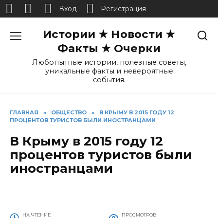
Вход
Регистрация
Перейти
Истории ★ Новости ★
к
содержанию
Факты ★ Очерки
Любопытные истории, полезные советы,
уникальные факты и невероятные
события.
ГЛАВНАЯ
»
ОБЩЕСТВО
»
В КРЫМУ В 2015 ГОДУ 12
ПРОЦЕНТОВ ТУРИСТОВ БЫЛИ ИНОСТРАНЦАМИ
В Крыму в 2015 году 12
процентов туристов были
иностранцами
НА ЧТЕНИЕ
ПРОСМОТРОВ