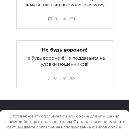
зимующих птиц по экологическому
0
779
Не будь вороной!
Не будь вороной! Не поддавайся на
уловки мошенников!
0
787
Этот веб-сайт использует файлы cookie для улучшения
взаимодействия с пользователем. Продолжая использовать
© 2026 Истории ★ Новости ★ Факты ★ Очерки
сайт, вы даете согласие на использование файлов cookie.