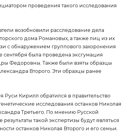
нициатором проведения такого исследования
ователи возобновили расследование дела
орского дома Романовых, а также лиц из их
вязи с обнаружением группового захоронения
це сентября была проведена эксгумация
дры Федоровны. Также были взяты образцы
лександра Второго. Эти образцы ранее
ея Руси Кирилл обратился в правительство
генетические исследования останков Николая
ксандра Третьего. По мнению Русской
 результаты такой экспертизы будут являться
ости останков Николая Второго и его семьи.