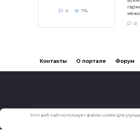
Всем
гарм
0
774
межк
0
Контакты
О портале
Форум
Этот веб-сайт использует файлы cookie для улучш
© 2026 Истории ★ Новости ★ Факты ★ Оч