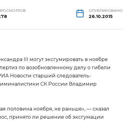
ПРОСМОТРОВ
ОПУБЛИКОВАНО
278
26.10.2015
сандра III могут эксгумировать в ноябре
ертиз по возобновленному делу о гибели
РИА Новости старший
следователь-
криминалистики СК России Владимир
рая половина ноября, не раньше», — сказал
прос, принято ли решение об эксгумации