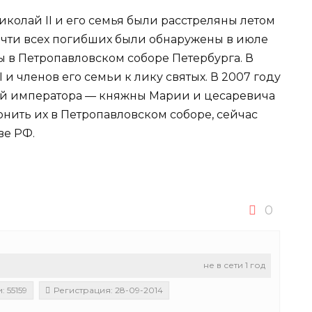
олай II и его семья были расстреляны летом
почти всех погибших были обнаружены в июле
ны в Петропавловском соборе Петербурга. В
и членов его семьи к лику святых. В 2007 году
й императора — княжны Марии и цесаревича
нить их в Петропавловском соборе, сейчас
ве РФ.
0
не в сети 1 год
 55159
Регистрация: 28-09-2014