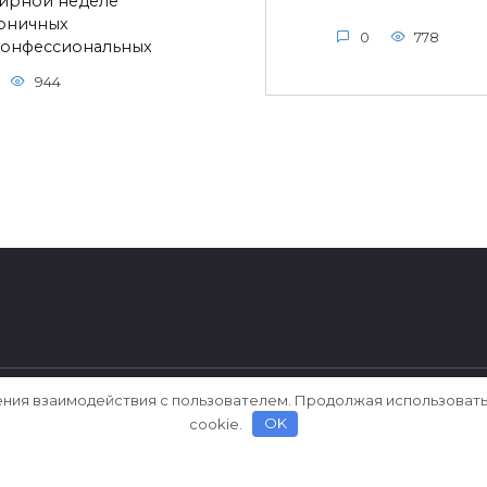
ирной неделе
оничных
0
778
онфессиональных
944
ения взаимодействия с пользователем. Продолжая использовать
ерки
cookie.
OK