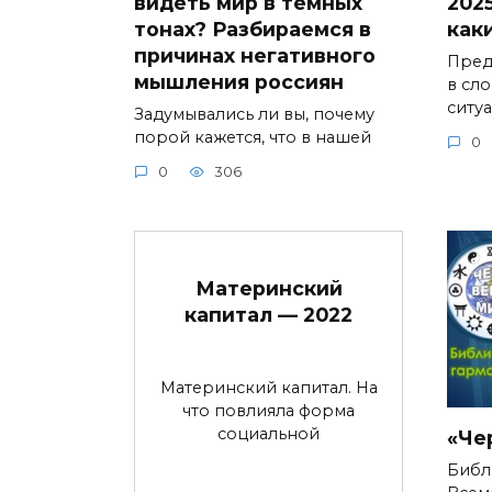
видеть мир в темных
2025
тонах? Разбираемся в
как
причинах негативного
Предс
мышления россиян
в сл
ситу
Задумывались ли вы, почему
порой кажется, что в нашей
0
0
306
Материнский
капитал — 2022
Материнский капитал. На
что повлияла форма
социальной
«Че
Библ