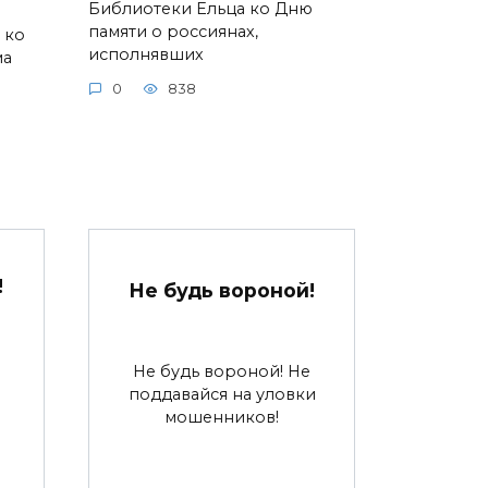
Библиотеки Ельца ко Дню
памяти о россиянах,
 ко
исполнявших
ма
0
838
!
Не будь вороной!
Не будь вороной! Не
поддавайся на уловки
мошенников!