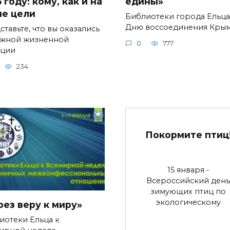
 году: кому, как и на
едины»
ие цели
Библиотеки города Ельца
Дню воссоединения Кры
тавьте, что вы оказались
ожной жизненной
0
777
ации
234
Покормите птиц
15 января -
Всероссийский день
зимующих птиц по
экологическому
рез веру к миру»
иотеки Ельца к