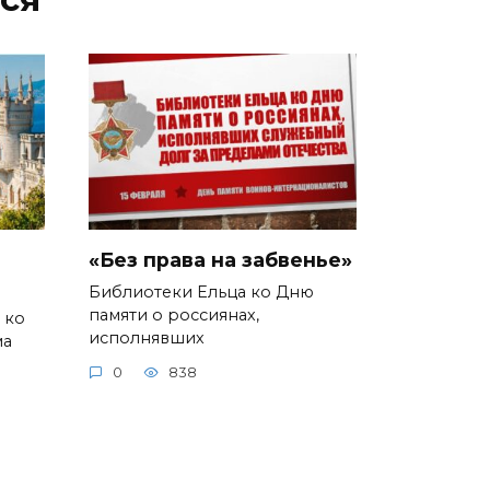
«Без права на забвенье»
Библиотеки Ельца ко Дню
памяти о россиянах,
 ко
исполнявших
ма
0
838