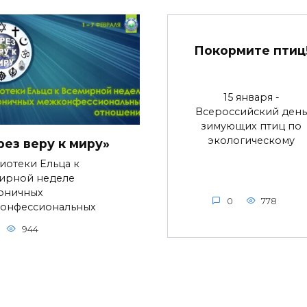
Покормите птиц
15 января -
Всероссийский день
зимующих птиц по
экологическому
рез веру к миру»
иотеки Ельца к
ирной неделе
оничных
0
778
онфессиональных
944