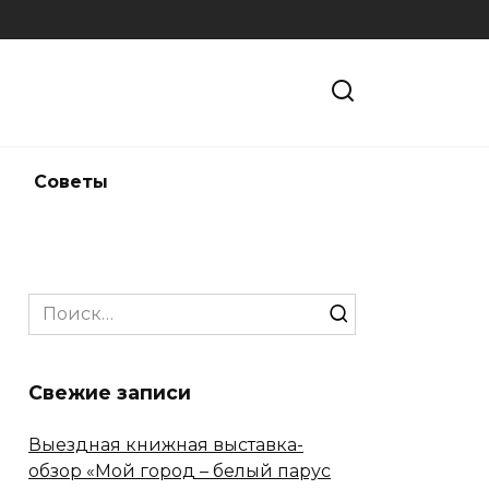
и
Советы
Search
for:
Свежие записи
Выездная книжная выставка-
обзор «Мой город – белый парус