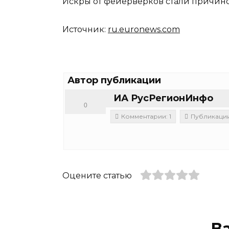
Искры от фейерверков стали причино
Источник:
ru.euronews.com
Автор публикации
ИА РусРегионИнфо
0
Комментарии: 1
Публикации:
Оцените статью
В