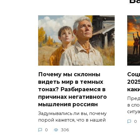
Почему мы склонны
Соц
видеть мир в темных
2025
тонах? Разбираемся в
как
причинах негативного
Предс
мышления россиян
в сл
ситу
Задумывались ли вы, почему
порой кажется, что в нашей
0
0
306