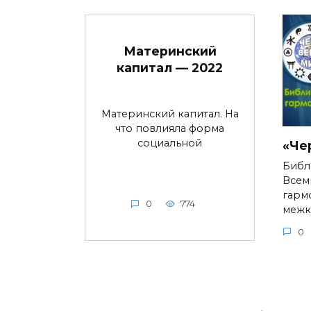
Материнский
капитал — 2022
Материнский капитал. На
что повлияла форма
социальной
«Че
Библ
Всем
гарм
0
774
межк
0