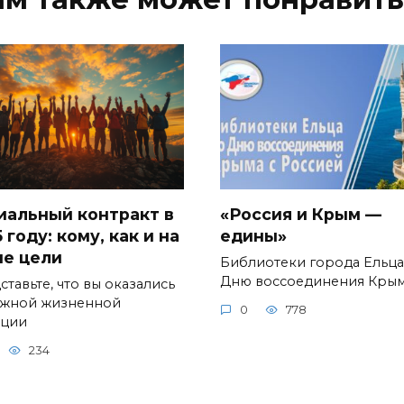
иальный контракт в
«Россия и Крым —
 году: кому, как и на
едины»
ие цели
Библиотеки города Ельца
Дню воссоединения Кры
тавьте, что вы оказались
ожной жизненной
0
778
ации
234