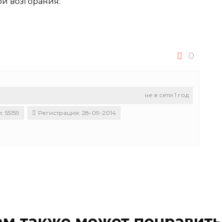
й возгорания:
0
не в сети 1 год
 55159
Регистрация: 28-09-2014
ам также может понравить